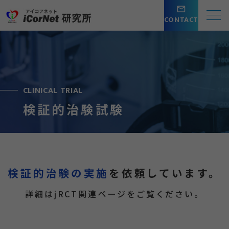
mail_outline
CONTACT
CLINICAL TRIAL
検証的治験試験
検証的治験の実施
を依頼しています。
詳細はjRCT関連ページをご覧ください。